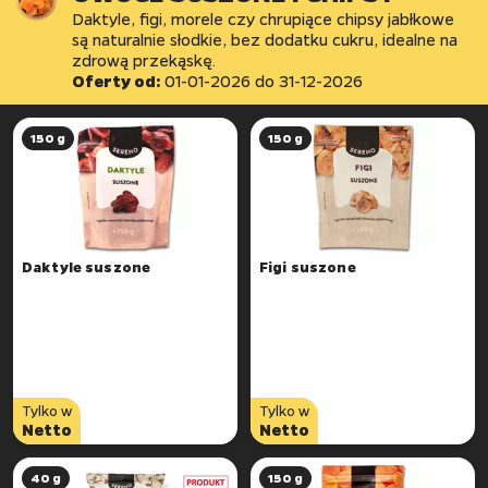
Daktyle, figi, morele czy chrupiące chipsy jabłkowe
są naturalnie słodkie, bez dodatku cukru, idealne na
zdrową przekąskę.
Oferty od:
01-01-2026
do
31-12-2026
150 g
150 g
Daktyle suszone
Figi suszone
Tylko w
Tylko w
Netto
Netto
40 g
150 g