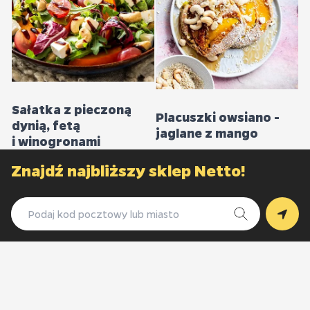
Sałatka z pieczoną
Placuszki owsiano -
dynią, fetą
jaglane z mango
i winogronami
Znajdź najbliższy sklep Netto!