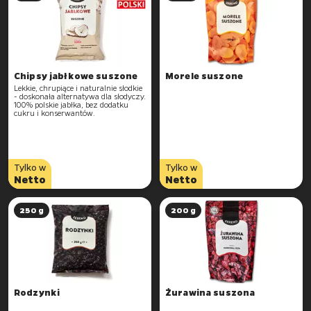
Chipsy jabłkowe suszone
Morele suszone
Lekkie, chrupiące i naturalnie słodkie
- doskonała alternatywa dla słodyczy.
100% polskie jabłka, bez dodatku
cukru i konserwantów.
Tylko w
Tylko w
Netto
Netto
250 g
200 g
Rodzynki
Żurawina suszona