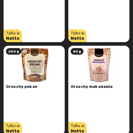
Tylko w
Tylko w
Netto
Netto
200 g
80 g
Orzechy pekan
Orzechy makadamia
Tylko w
Tylko w
Netto
Netto