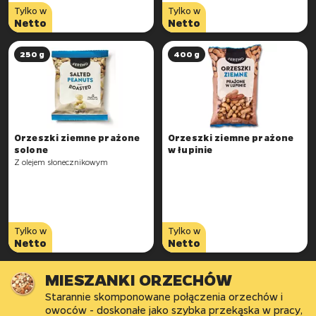
Tylko w
Tylko w
Netto
Netto
250 g
400 g
Orzeszki ziemne prażone
Orzeszki ziemne prażone
solone
w łupinie
Z olejem słonecznikowym
Tylko w
Tylko w
Netto
Netto
MIESZANKI ORZECHÓW
Starannie skomponowane połączenia orzechów i
owoców - doskonałe jako szybka przekąska w pracy,