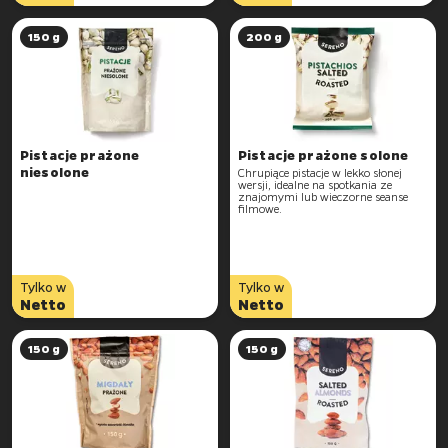
150 g
200 g
Pistacje prażone
Pistacje prażone solone
niesolone
Chrupiące pistacje w lekko słonej
wersji, idealne na spotkania ze
znajomymi lub wieczorne seanse
filmowe.
Tylko w
Tylko w
Netto
Netto
150 g
150 g