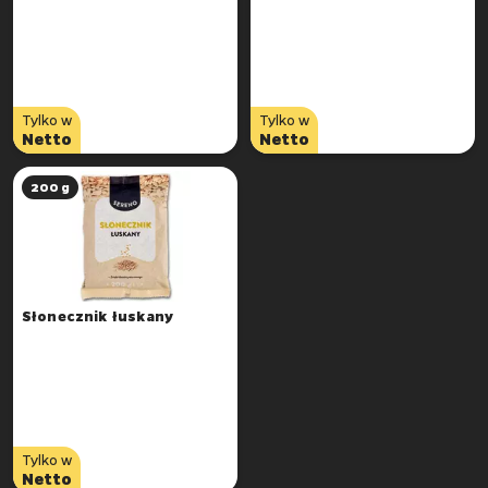
Tylko w
Tylko w
Netto
Netto
200 g
Słonecznik łuskany
Tylko w
Netto