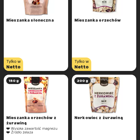
Mieszanka słoneczna
Mieszanka orzechów
Tylko w
Tylko w
Netto
Netto
150 g
200 g
Mieszanka orzechów z
Nerkowiec z żurawiną
żurawiną
❤️ Wysoka zawartość magnezu
❤️ Źródło żelaza