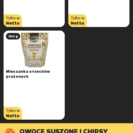
Tylko w
Tylko w
Netto
Netto
150 g
Mieszanka orzechów
prażonych
Tylko w
Netto
OWOCE SUSZONE I CHIPSY