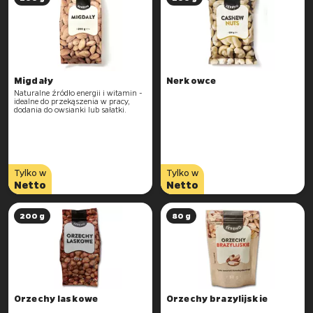
Migdały
Nerkowce
Naturalne źródło energii i witamin -
idealne do przekąszenia w pracy,
dodania do owsianki lub sałatki.
Tylko w
Tylko w
Netto
Netto
200 g
80 g
Orzechy laskowe
Orzechy brazylijskie