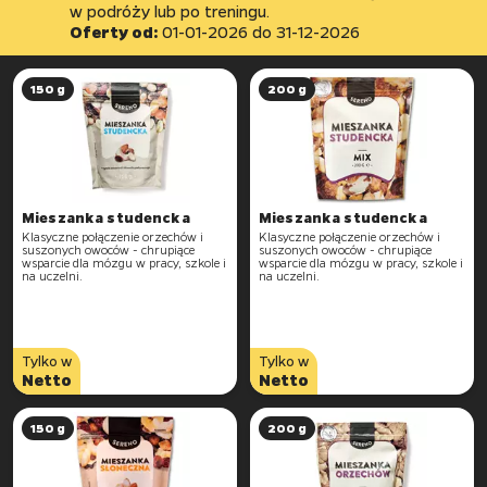
w podróży lub po treningu.
Oferty od:
01-01-2026
do
31-12-2026
150 g
200 g
Mieszanka studencka
Mieszanka studencka
Klasyczne połączenie orzechów i
Klasyczne połączenie orzechów i
suszonych owoców - chrupiące
suszonych owoców - chrupiące
wsparcie dla mózgu w pracy, szkole i
wsparcie dla mózgu w pracy, szkole i
na uczelni.
na uczelni.
Tylko w
Tylko w
Netto
Netto
150 g
200 g