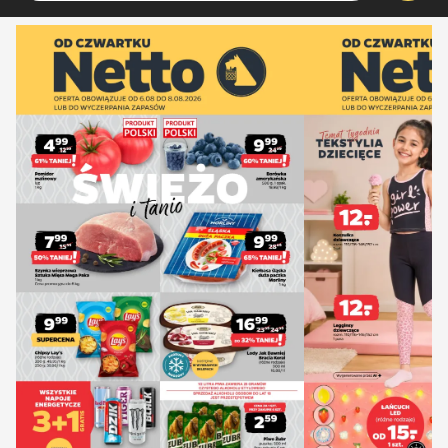
accessibilityTranslations.sliderTitle