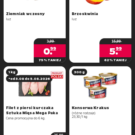
Brzoskwinia
luz
luz
3̶,̶9̶9̶
1̶5̶,̶9̶9̶
0
.
5
.
99
99
75% TANIEJ
62% TANIEJ
1 kg
300 g
*od 3.08 do 5.08.2026
Filet z piersi kurczaka
Sztuka Mięsa Mega Paka
(różne rodzaje)