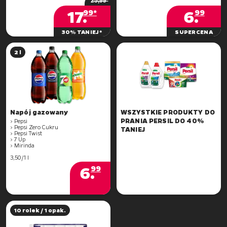
2̶5̶,̶9̶9̶
17
.
6
.
99*
99
30% TANIEJ*
SUPERCENA
2 l
WSZYSTKIE PRODUKTY DO
PRANIA PERSIL DO 40%
> Pepsi
> Pepsi Zero Cukru
TANIEJ
> Pepsi Twist
> 7 Up
> Mirinda
3,50/1 l
6
.
99
10 rolek / 1 opak.