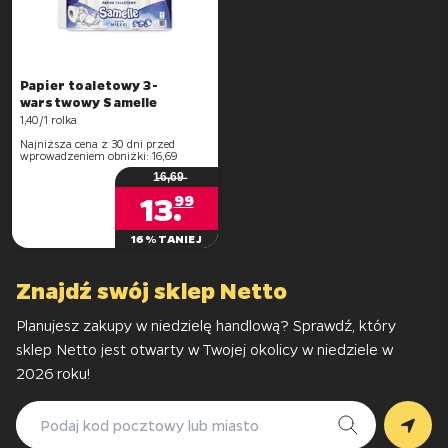
Papier toaletowy 3-
1,40/1 rolka
Najniższa cena z 30 dni przed
wprowadzeniem obniżki: 16,69
1̶6̶,̶6̶9̶
13
.
99
16% TANIEJ
Planujesz zakupy w niedzielę handlową? Sprawdź, który
sklep Netto jest otwarty w Twojej okolicy w niedziele w
2026 roku!