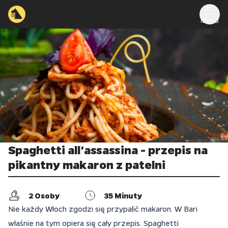
Menu
Spaghetti all'assassina - przepis na
pikantny makaron z patelni
2
Osoby
35
Minuty
Nie każdy Włoch zgodzi się przypalić makaron. W Bari
właśnie na tym opiera się cały przepis. Spaghetti