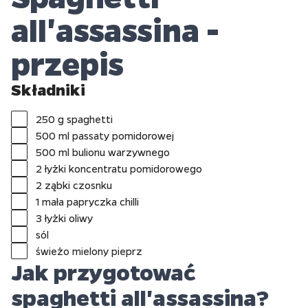
all'assassina -
przepis
Składniki
250 g spaghetti
500 ml passaty pomidorowej
500 ml bulionu warzywnego
2 łyżki koncentratu pomidorowego
2 ząbki czosnku
1 mała papryczka chilli
3 łyżki oliwy
sól
świeżo mielony pieprz
Jak przygotować
spaghetti all'assassina?