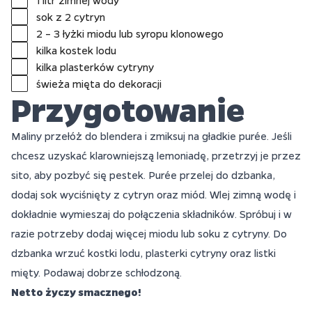
1 litr zimnej wody
sok z 2 cytryn
2 – 3 łyżki miodu lub syropu klonowego
kilka kostek lodu
kilka plasterków cytryny
świeża mięta do dekoracji
Przygotowanie
Maliny przełóż do blendera i zmiksuj na gładkie purée. Jeśli
chcesz uzyskać klarowniejszą lemoniadę, przetrzyj je przez
sito, aby pozbyć się pestek. Purée przelej do dzbanka,
dodaj sok wyciśnięty z cytryn oraz miód. Wlej zimną wodę i
dokładnie wymieszaj do połączenia składników. Spróbuj i w
razie potrzeby dodaj więcej miodu lub soku z cytryny. Do
dzbanka wrzuć kostki lodu, plasterki cytryny oraz listki
mięty. Podawaj dobrze schłodzoną.
Netto życzy smacznego!