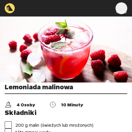
Menu
Lemoniada malinowa
4
Osoby
10
Minuty
Składniki
200 g malin (świeżych lub mrożonych)