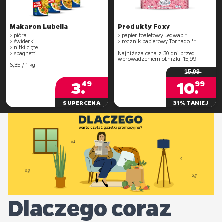
Makaron Lubella
Produkty Foxy
> pióra
> papier toaletowy Jedwab *
> świderki
> ręcznik papierowy Tornado **
> nitki cięte
> spaghetti
Najniższa cena z 30 dni przed
wprowadzeniem obniżki: 15,99
6,35 / 1 kg
1̶5̶,̶9̶9̶
3
.
10
.
49
99
SUPERCENA
31% TANIEJ
Dlaczego coraz