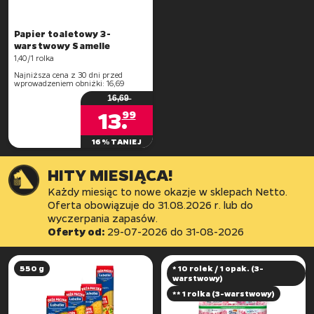
Papier toaletowy 3-
1,40/1 rolka
Najniższa cena z 30 dni przed
wprowadzeniem obniżki: 16,69
1̶6̶,̶6̶9̶
13
.
99
16% TANIEJ
HITY MIESIĄCA!
Każdy miesiąc to nowe okazje w sklepach Netto.
Oferta obowiązuje do 31.08.2026 r. lub do
Oferty od:
29-07-2026
do
31-08-2026
550 g
* 10 rolek / 1 opak. (3-
warstwowy)
** 1 rolka (3-warstwowy)