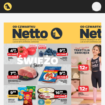
Menu
accessibilityTranslations.sliderTitle