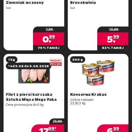
Brzoskwinia
luz
luz
3̶,̶9̶9̶
1̶5̶,̶9̶9̶
0
.
5
.
99
99
75% TANIEJ
62% TANIEJ
1 kg
300 g
*od 3.08 do 5.08.2026
Filet z piersi kurczaka
Sztuka Mięsa Mega Paka
(różne rodzaje)
2̶5̶,̶9̶9̶
17
.
6
.
99*
99