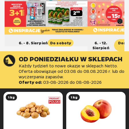
6. - 8. Sierpień
Do soboty
6. - 12.
Dost
Sierpień
OD PONIEDZIAŁKU W SKLEPACH
Każdy tydzień to nowe okazje w sklepach Netto.
Oferta obowiązuje od 03.08 do 08.08.2026 r. lub do
wyczerpania zapasów.
Oferty od:
03-08-2026
do
08-08-2026
1 kg
1 kg