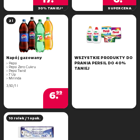
30% TANIEJ*
SUPERCENA
2 l
WSZYSTKIE PRODUKTY DO
PRANIA PERSIL DO 40%
> Pepsi
> Pepsi Zero Cukru
TANIEJ
> Pepsi Twist
> 7 Up
> Mirinda
3,50/1 l
6
.
99
10 rolek / 1 opak.