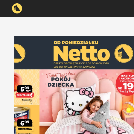
accessibilityTranslations.sliderTitle