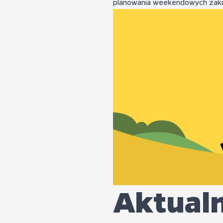
planowania weekendowych zakupó
Aktualn