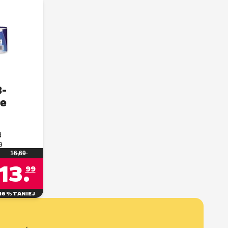
3-
d
9
1̶6̶,̶6̶9̶
13
.
99
16% TANIEJ