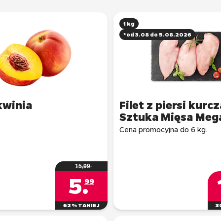
1 kg
*od 3.08 do 5.08.2026
kwinia
Filet z piersi kurc
Sztuka Mięsa Meg
1̶5̶,̶9̶9̶
5
.
99
62% TANIEJ
3