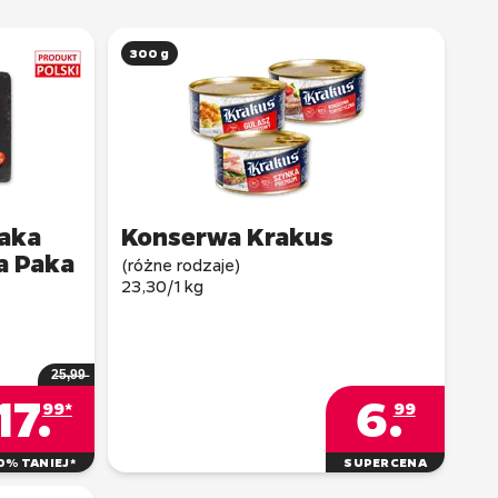
300 g
zaka
a Paka
(różne rodzaje)
2̶5̶,̶9̶9̶
17
.
6
.
99*
99
0% TANIEJ*
SUPERCENA