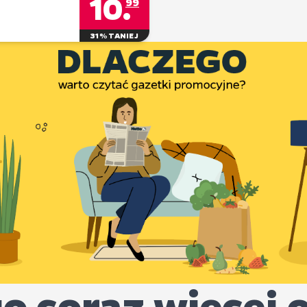
10
.
99
31% TANIEJ
o coraz więcej 