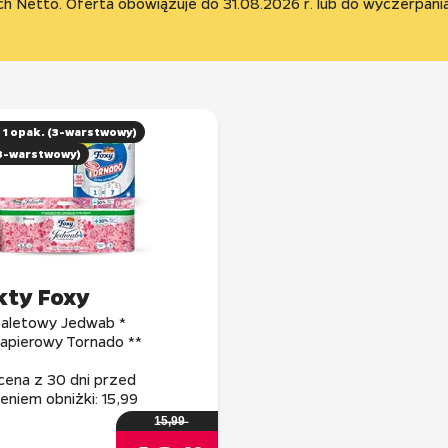
 / 1 opak. (3-warstwowy)
 (3-warstwowy)
kty Foxy
toaletowy Jedwab *
papierowy Tornado **
cena z 30 dni przed
niem obniżki: 15,99
1̶5̶,̶9̶9̶