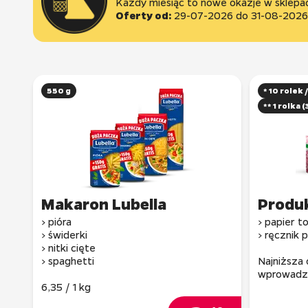
Oferty od:
29-07-2026
do
31-08-2026
550 g
* 10 rolek
** 1 rolka
Makaron Lubella
Produ
> pióra
> papier 
> świderki
> ręcznik 
> nitki cięte
> spaghetti
Najniższa 
wprowadze
6,35 / 1 kg