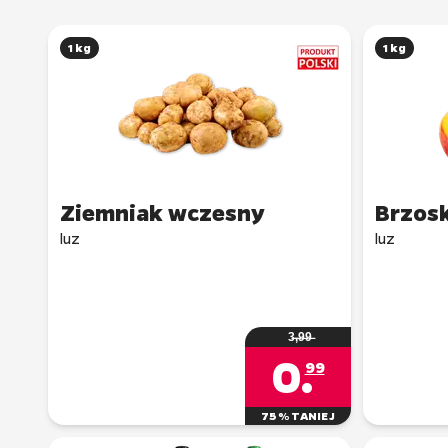
1 kg
1 kg
Brzos
luz
luz
3̶,̶9̶9̶
0
.
99
75% TANIEJ