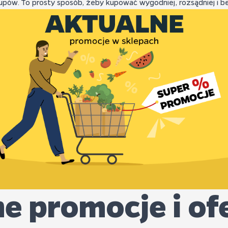
w. To prosty sposób, żeby kupować wygodniej, rozsądniej i bez
e promocje i of