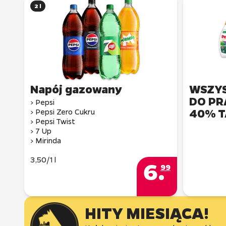
2 l
WSZYS
DO PR
> Pepsi
40% T
> Pepsi Zero Cukru
> Pepsi Twist
> 7 Up
> Mirinda
3,50/1 l
6
.
99
HITY MIESIĄCA!