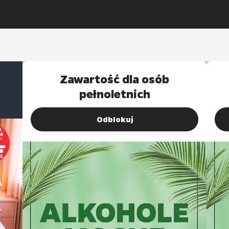
Zawartość dla osób
pełnoletnich
Odblokuj