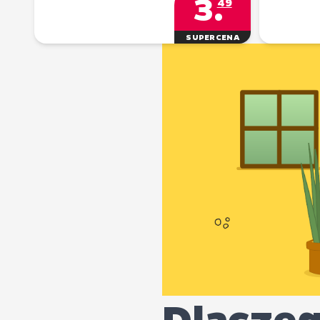
3
.
49
SUPERCENA
Dlaczeg