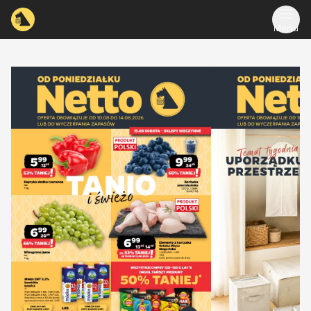
Menu
accessibilityTranslations.sliderTitle