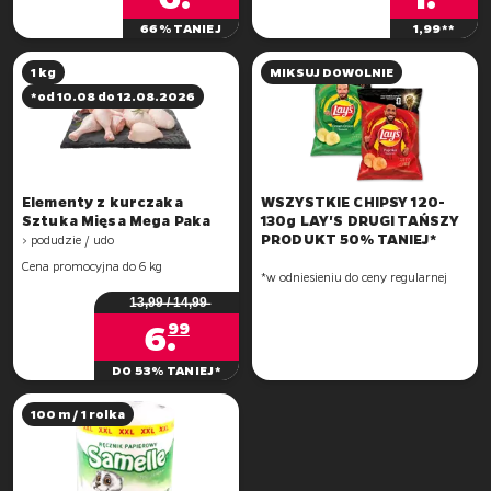
66% TANIEJ
1,99**
1 kg
MIKSUJ DOWOLNIE
*od 10.08 do 12.08.2026
Elementy z kurczaka
WSZYSTKIE CHIPSY 120-
Sztuka Mięsa Mega Paka
130g LAY'S DRUGI TAŃSZY
PRODUKT 50% TANIEJ*
> podudzie / udo
Cena promocyjna do 6 kg
*w odniesieniu do ceny regularnej
1̶3̶,̶9̶9̶ ̶/̶ ̶1̶4̶,̶9̶9̶
6
.
99
DO 53% TANIEJ*
100 m / 1 rolka