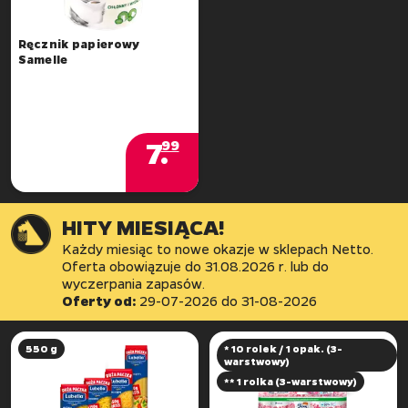
Ręcznik papierowy
Samelle
7
.
99
HITY MIESIĄCA!
Każdy miesiąc to nowe okazje w sklepach Netto.
Oferta obowiązuje do 31.08.2026 r. lub do
Oferty od:
29-07-2026
do
31-08-2026
550 g
* 10 rolek / 1 opak. (3-
warstwowy)
** 1 rolka (3-warstwowy)