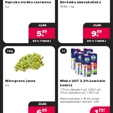
Papryka słodka czerwona
Borówka amerykańska
luz
19,98 / 1 kg
1̶2̶,̶9̶9̶
2̶4̶,̶9̶9̶
5
.
9
.
99
99
53% TANIEJ
60% TANIEJ
1 kg
1 l
Winogrono jasne
Mleko UHT 3,2% Łowickie
Łowicz
luz
**Przy zakupie 4 szt. 1,99/1 szt.
*Przy zakupie 6 szt. 1,79/1 szt.
Najniższa cena z 30 dni przed
2̶0̶,̶9̶9̶
6
.
1
.
99
79*