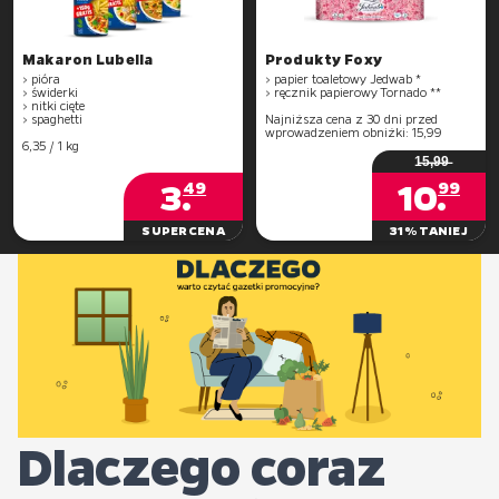
Makaron Lubella
Produkty Foxy
> pióra
> papier toaletowy Jedwab *
> świderki
> ręcznik papierowy Tornado **
> nitki cięte
> spaghetti
Najniższa cena z 30 dni przed
wprowadzeniem obniżki: 15,99
6,35 / 1 kg
1̶5̶,̶9̶9̶
3
.
10
.
49
99
SUPERCENA
31% TANIEJ
Dlaczego coraz