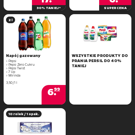
30% TANIEJ*
SUPERCENA
2 l
WSZYSTKIE PRODUKTY DO
PRANIA PERSIL DO 40%
> Pepsi
> Pepsi Zero Cukru
TANIEJ
> Pepsi Twist
> 7 Up
> Mirinda
3,50/1 l
6
.
99
10 rolek / 1 opak.