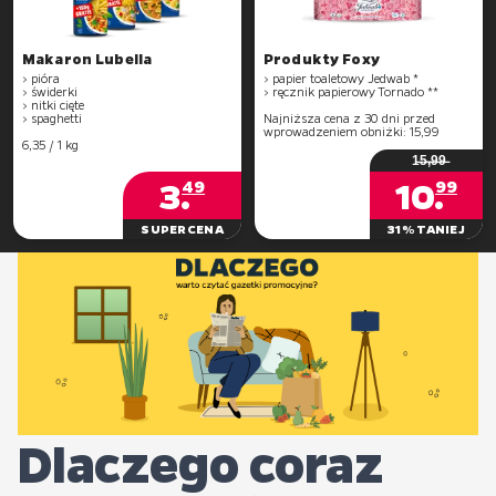
Makaron Lubella
Produkty Foxy
> pióra
> papier toaletowy Jedwab *
> świderki
> ręcznik papierowy Tornado **
> nitki cięte
> spaghetti
Najniższa cena z 30 dni przed
wprowadzeniem obniżki: 15,99
6,35 / 1 kg
1̶5̶,̶9̶9̶
3
.
10
.
49
99
SUPERCENA
31% TANIEJ
Dlaczego coraz