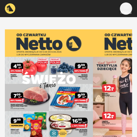
Menu
accessibilityTranslations.sliderTitle