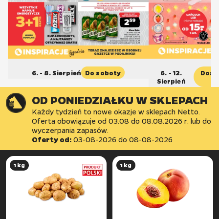
6. - 8. Sierpień
Do soboty
6. - 12.
Dost
Sierpień
OD PONIEDZIAŁKU W SKLEPACH
Każdy tydzień to nowe okazje w sklepach Netto.
Oferta obowiązuje od 03.08 do 08.08.2026 r. lub do
wyczerpania zapasów.
Oferty od:
03-08-2026
do
08-08-2026
1 kg
1 kg