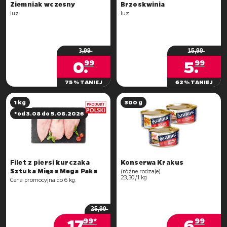
Brzoskwinia
luz
luz
3̶,̶9̶9̶
1̶5̶,̶9̶9̶
0
.
5
.
99
99
75% TANIEJ
62% TANIEJ
1 kg
300 g
*od 3.08 do 5.08.2026
Filet z piersi kurczaka
Sztuka Mięsa Mega Paka
(różne rodzaje)
2̶5̶,̶9̶9̶
17
.
6
.
99*
99