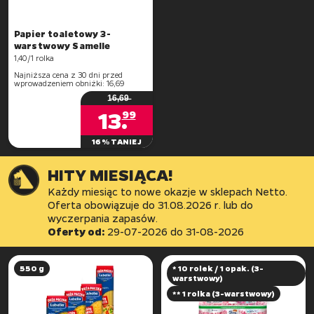
Papier toaletowy 3-
1,40/1 rolka
Najniższa cena z 30 dni przed
wprowadzeniem obniżki: 16,69
1̶6̶,̶6̶9̶
13
.
99
16% TANIEJ
HITY MIESIĄCA!
Każdy miesiąc to nowe okazje w sklepach Netto.
Oferta obowiązuje do 31.08.2026 r. lub do
Oferty od:
29-07-2026
do
31-08-2026
550 g
* 10 rolek / 1 opak. (3-
warstwowy)
** 1 rolka (3-warstwowy)